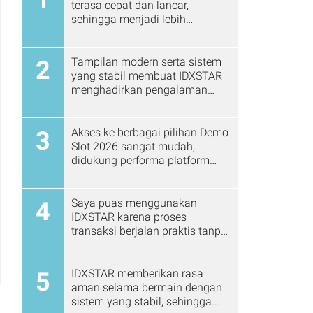
1
terasa cepat dan lancar,
sehingga menjadi lebih
nyaman.
Tampilan modern serta sistem
2
yang stabil membuat IDXSTAR
menghadirkan pengalaman
bermain yang lebih maksimal.
Akses ke berbagai pilihan Demo
3
Slot 2026 sangat mudah,
didukung performa platform
yang responsif dan andal.
Saya puas menggunakan
4
IDXSTAR karena proses
transaksi berjalan praktis tanpa
langkah yang rumit.
IDXSTAR memberikan rasa
5
aman selama bermain dengan
sistem yang stabil, sehingga