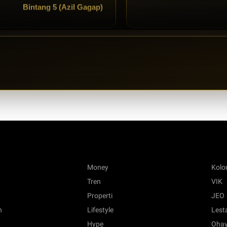
Bintang 5 (Azil Gagap)
si dan navigasi di
"IDXSTAR memberikan 
 praktis tanpa
dan nyaman dengan sist
memuaskan."
Bintang 5 (Rizki Tambuah)
Money
Kol
Tren
VIK
Properti
JEO
n
Lifestyle
Lest
Hype
Ohay