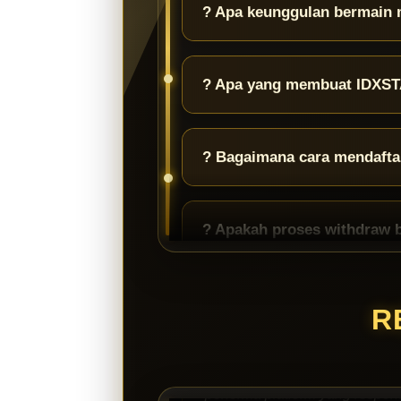
? Apa keunggulan bermain 
? Apa yang membuat IDXST
? Bagaimana cara mendaftar
"Proses deposit dan withdraw 
sehingga pengalaman bermain
? Apakah proses withdraw 
setiap saat."
R
? Apakah IDXSTAR memiliki
"Akses ke berbagai permainan 
? Apa keunggulan bermain 