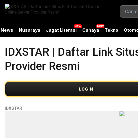
News
Nusaraya
Jagat Literasi
Cahaya
Tekno
Otomo
IDXSTAR | Daftar Link Situ
Provider Resmi
LOGIN
IDXSTAR