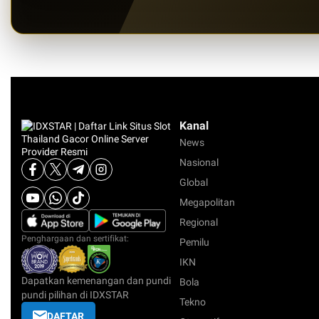
"Proses deposit dan withdraw di IDXSTAR terasa cepa
Kanal
News
Nasional
"Tampilan IDXSTAR modern dengan sistem yang stabi
Global
Megapolitan
Regional
Penghargaan dan sertifikat:
Pemilu
"Akses ke berbagai permainan berjalan lancar, diduku
IKN
Dapatkan kemenangan dan pundi
Bola
pundi pilihan di IDXSTAR
Tekno
DAFTAR